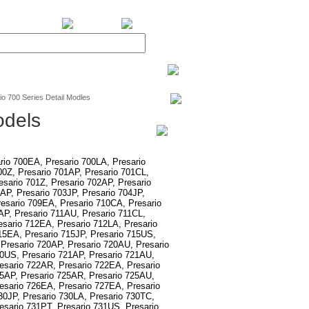
BiXPower.com
io 700 Series Detail Modles
odels
rio 700EA, Presario 700LA, Presario
00Z, Presario 701AP, Presario 701CL,
esario 701Z, Presario 702AP, Presario
AP, Presario 703JP, Presario 704JP,
resario 709EA, Presario 710CA, Presario
AP, Presario 711AU, Presario 711CL,
esario 712EA, Presario 712LA, Presario
15EA, Presario 715JP, Presario 715US,
Presario 720AP, Presario 720AU, Presario
20US, Presario 721AP, Presario 721AU,
esario 722AR, Presario 722EA, Presario
25AP, Presario 725AR, Presario 725AU,
esario 726EA, Presario 727EA, Presario
30JP, Presario 730LA, Presario 730TC,
esario 731PT, Presario 731US, Presario