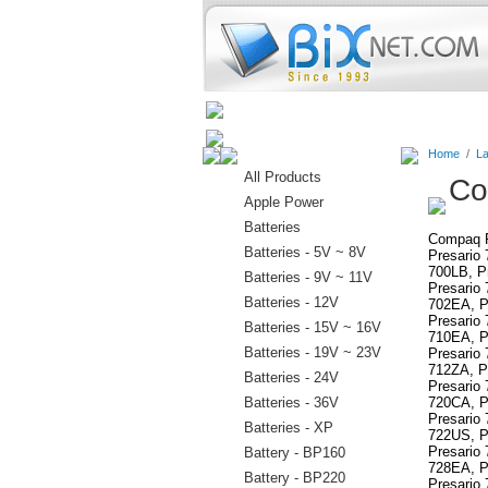
Home
Batteries
Connectors
Home
/
La
All Products
Co
Apple Power
Batteries
Compaq Pr
Batteries - 5V ~ 8V
Presario 
700LB, Pr
Batteries - 9V ~ 11V
Presario 
Batteries - 12V
702EA, Pr
Presario 
Batteries - 15V ~ 16V
710EA, Pr
Batteries - 19V ~ 23V
Presario 
712ZA, P
Batteries - 24V
Presario
Batteries - 36V
720CA, Pr
Presario 
Batteries - XP
722US, Pr
Presario 
Battery - BP160
728EA, Pr
Battery - BP220
Presario 