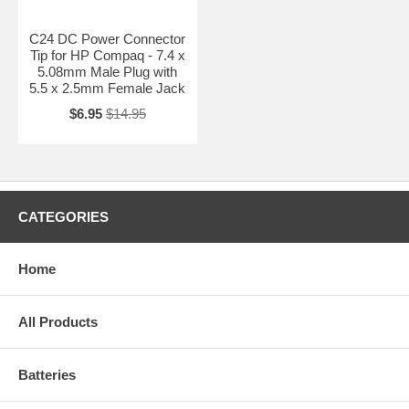
Note:
The optical drives listed on this page are compatible with these
series laptop computers. However, the front bezel shape and color
C24 DC Power Connector
may not match with the original drives.
Tip for HP Compaq - 7.4 x
5.08mm Male Plug with
5.5 x 2.5mm Female Jack
$6.95
$14.95
CATEGORIES
Home
All Products
Batteries