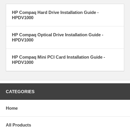
dv1130EA » dv1130us » dv1131AP » dv1131EA » dv1132AP »
dv1133AP » dv1133wm » dv1134AP » dv1135AP » dv1135EA »
HP Compaq Hard Drive Installation Guide -
dv1135LA » dv1136AP » dv1136EA » dv1137AP » dv1137EA »
HPDV1000
dv1138AP » dv1138EA » dv1139AP » dv1139EA » dv1140EA »
dv1142EA » dv1143EA » dv1145EA » dv1150us » dv1152EA »
dv1153EA » dv1154EA » dv1155EA » dv1156cl » dv1159EA »
dv1160EA » dv1165EA » dv1167EA » dv1168EA » dv1170ca »
HP Compaq Optical Drive Installation Guide -
dv1170EA » dv1170us » dv1175us » dv1180EA » dv1180us »
HPDV1000
dv1190EA » & More...
Original Configurations:
Processor: Intel Celeron or Pentium M 1.4GHz ~1.8GHz
HP Compaq Mini PCI Card Installation Guide -
Memory: 256MB ~2GB
HPDV1000
Maximum Memory: 2GB
Memory Sockets: 2
Original Hard Drive: 40GB~80GB
Display:14" WXGA (1280x1024)
CATEGORIES
Home
All Products